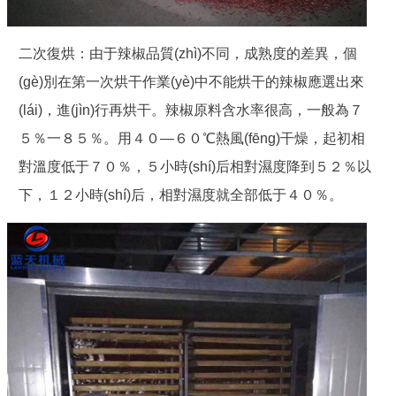
二次復烘：由于辣椒品質(zhì)不同，成熟度的差異，個
(gè)別在第一次烘干作業(yè)中不能烘干的辣椒應選出來
(lái)，進(jìn)行再烘干。辣椒原料含水率很高，一般為７
５％一８５％。用４０—６０℃熱風(fēng)干燥，起初相
對溫度低于７０％，５小時(shí)后相對濕度降到５２％以
下，１２小時(shí)后，相對濕度就全部低于４０％。