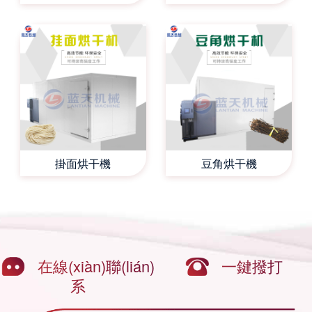
掛面烘干機
豆角烘干機
在線(xiàn)聯(lián)
一鍵撥打
系