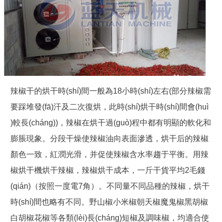
辣椒干的烘干時(shí)間一般為18小時(shí)左右(部分辣椒需
要踩堆發(fā)汗及二次復烘，此時(shí)烘干時(shí)間會(huì
)較長(cháng))，辣椒在烘干過(guò)程中都有明顯的軟化和
膨脹現象。分段干燥使辣椒油向表面滲透，烘干后的辣椒
顏色一致，紅潤光滑，并促使辣椒含水率趨于平衡。用辣
椒烘干機烘干辣椒，辣椒烘干成本，一斤干貨平均2毛錢
(qián)（按照一度電7角）。不同量不同品種的辣椒，烘干
時(shí)間也略有不同。野山椒小米椒朝天椒魔鬼椒黑胡椒
白胡椒花椒等各類(lèi)長(cháng)短椒及調味椒，均適合使