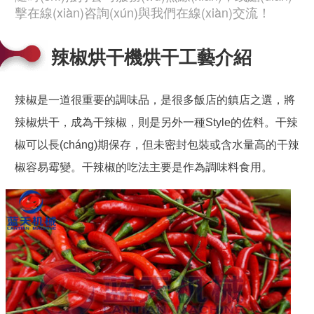
擊在線(xiàn)咨詢(xún)與我們在線(xiàn)交流！
辣椒烘干機烘干工藝介紹
辣椒是一道很重要的調味品，是很多飯店的鎮店之選，將
辣椒烘干，成為干辣椒，則是另外一種Style的佐料。干辣
椒可以長(cháng)期保存，但未密封包裝或含水量高的干辣
椒容易霉變。干辣椒的吃法主要是作為調味料食用。