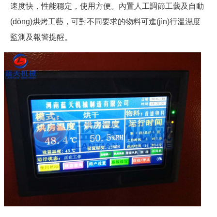
速度快，性能穩定，使用方便。內置人工調節工藝及自動
(dòng)烘烤工藝，可對不同要求的物料可進(jìn)行溫濕度
監測及報警提醒。